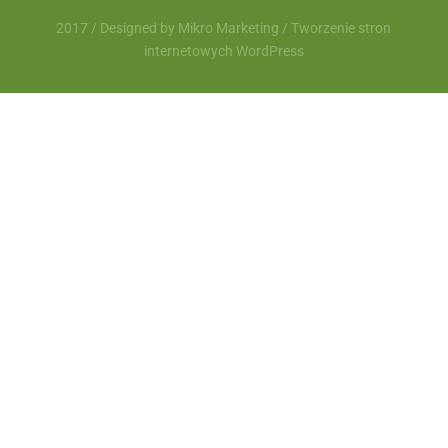
2017 / Designed by
Mikro Marketing
/
Tworzenie stron
internetowych WordPress